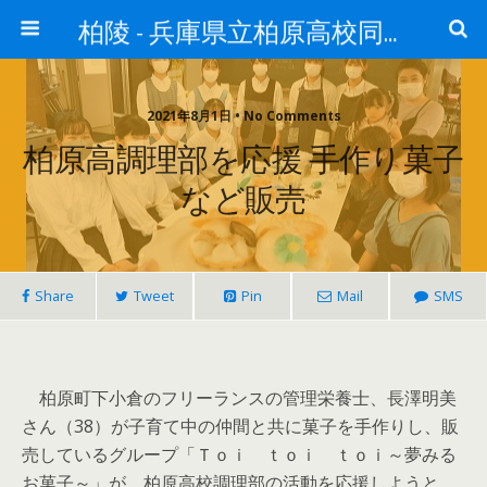
柏陵 - 兵庫県立柏原高校同窓会
2021年8月1日 • No Comments
柏原高調理部を応援 手作り菓子
など販売
Share
Tweet
Pin
Mail
SMS
柏原町下小倉のフリーランスの管理栄養士、長澤明美
さん（38）が子育て中の仲間と共に菓子を手作りし、販
売しているグループ「Ｔｏｉ ｔｏｉ ｔｏｉ～夢みる
お菓子～」が、柏原高校調理部の活動を応援しようと、