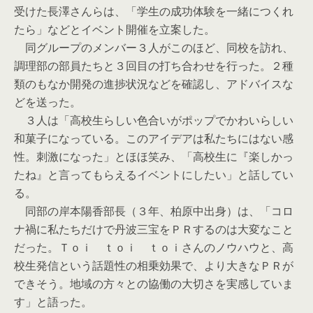
受けた長澤さんらは、「学生の成功体験を一緒につくれ
たら」などとイベント開催を立案した。
同グループのメンバー３人がこのほど、同校を訪れ、
調理部の部員たちと３回目の打ち合わせを行った。２種
類のもなか開発の進捗状況などを確認し、アドバイスな
どを送った。
３人は「高校生らしい色合いがポップでかわいらしい
和菓子になっている。このアイデアは私たちにはない感
性。刺激になった」とほほ笑み、「高校生に『楽しかっ
たね』と言ってもらえるイベントにしたい」と話してい
る。
同部の岸本陽香部長（３年、柏原中出身）は、「コロ
ナ禍に私たちだけで丹波三宝をＰＲするのは大変なこと
だった。Ｔｏｉ ｔｏｉ ｔｏｉさんのノウハウと、高
校生発信という話題性の相乗効果で、より大きなＰＲが
できそう。地域の方々との協働の大切さを実感していま
す」と語った。