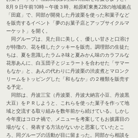
8月９日午前10時～午後３時、柏原町東奥228の地域拠点
「田庭」で、同部が開発した丹波栗を使った和菓子など
を販売するイベント「夢のお菓子店とアップサイクルマ
ーケット」を開く。
同グループは、見た目に美しく、優しい甘さと口溶け
が特徴の、花を模したクッキーを販売。調理部の生徒た
ちは、夏を意識したラムネ味と夏みかん味のカラフルな
花形あんに、白玉団子とジェラートを合わせた「サマー
もなか」と、あんの代わりに丹波栗の渋皮煮とマロンク
リームをトッピングした「和もなか」の２種類を販売す
る予定。
同部は、丹波三宝（丹波栗、丹波大納言小豆、丹波黒
大豆）をＰＲしようと、これらを使った菓子を作って地
域と交流する取り組みを数年前から続けている。しかし
今年度はコロナ禍で、メニューを考案してもお披露目の
場がなく、発表する方法がないかと思案していたとこ
ろ、同グループの活動が目に留まった。同部から相談を