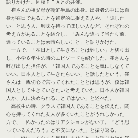
語りかけた。同校ＰＴＡとの共催。
崔さんの祖父母が朝鮮半島の出身。出身者の中には自
身が在日であることを肯定的に捉える人や、「隠した
い」と思う人、興味を持ってほしい人など、それぞれの
考え方があることを紹介し、「みんな違って当たり前。
違っていることは素晴らしいこと」と語りかけた。
一方で、「在日として生きることは難しい」と切り出
し、小学６年生の時のエピソードを紹介した。崔さんを
呼び出した担任が、「韓国人であることを気にしなくて
いい。日本人として生きたらいい」と話したという。崔
さんは「親切心で言ってくれたこととは思うが、僕は韓
国人として生きていきたいと考えていた。日本人か韓国
人か、人に決められることではない」と述べた。
高校生の時、クラスで韓国人であることを伝えた。関
心を持ってくれた友人が多くいたことがうれしかった一
方で、「怖かったのはリアクションがない子。『どう思
っているんだろう』と不安になった」と振り返る。