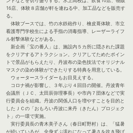
ントなどを切り盛りする。氷上高校は、飲食10店、物販
16店、体験８店舗が軒を連ねる中、加工品などを販売す
る。
体験ブースでは、竹の水鉄砲作り、檜皮葺体験、市立
看護専門学校生による手指の消毒指導、レーザーライフ
ル射撃体験などがある。
新企画「宝の番人」は、施設内５カ所に隠された課題
をクリアするアトラクション。クリアしてためたポイン
トで景品がもらえたり、丹波布の染色技法でオリジナル
マスクの染め体験ができたりする特典を用意している。
ウォータースライダーもお目見えする。
コロナ禍が影響し、３年ぶり４回目の開催。丹波青年
会議所（ＪＣ、太田辰弥理事長）や市内７団体などで実
行委員会を組織。丹波の関係人口を増やすことを目的と
したＪＣの「おもろい丹波に来丹（きたん）プロジェク
ト」の一環で実施。
実行委員長の青木美子さん（春日町野村）は、「猛暑
が続いているが、全身ずぶ濡れになって暑さを吹き飛ば