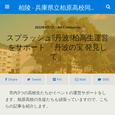
柏陵 - 兵庫県立柏原高校同窓会
2022年8月5日 • No Comments
スプラッシュ!!丹波!!柏高生運営
をサポート 「丹波の宝 発見し
て」
Share
Tweet
Pin
Mail
SMS
市内3つの高校生たちがイベントの運営サポートをし
ます。柏原高校の生徒たちも頑張っていますので、こち
らの記事を紹介します。