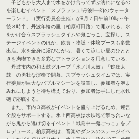
子どもから大人まで水をかけ合ってずぶ濡れになるの
を楽しむイベント「スプラッシュ!!丹波!!―幻のウォータ
ーランド」（実行委員会主催）が8月７日午前10時～午
後３時半、丹波年輪の里（柏原町田路）で開かれる。水
をかけ合うスプラッシュタイムや鬼ごっこ、宝探し、ス
テージイベントのほか、飲食・物販・体験ブースも多数
出店。水を全身に浴びながら、暑くて涼しい夏のひとと
きを満喫できる多彩なアトラクションを用意している。
丹波市内の和太鼓グループ「氷ノ川太鼓」「鴨庄太
鼓」の勇壮な演奏で開幕。スプラッシュタイムでは、実
行委員が巨大なバブルマシーンを設置し、参加者を泡ま
みれにしようと待ち構えており、参加者は手にした水鉄
砲で応戦する。
また、市内３高校がイベントを盛り上げるため、運営
全般をサポートする。氷上西高校は水鉄砲で撃ち合いな
がら鬼から逃げ切るイベント「戦闘中―鬼ごっこ」をプ
ロデュース。柏原高校は、音楽やダンスのステージイベ