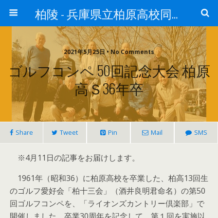
柏陵 - 兵庫県立柏原高校同窓会
2021年5月25日 • No Comments
ゴルフコンペ 50回記念大会 柏原
高Ｓ36年卒
Share
Tweet
Pin
Mail
SMS
※4月11日の記事をお届けします。
1961年（昭和36）に柏原高校を卒業した、柏高13回生
のゴルフ愛好会「柏十三会」（酒井良明君命名）の第50
回ゴルフコンペを、「ライオンズカントリー倶楽部」で
開催しました。卒業30周年を記念して、第１回を実施以