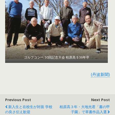
ゴルフコンペ 50回記念大会 柏原高Ｓ36年卒
(丹波新聞)
Previous Post
Next Post
新入生と在校生が対面 学校
柏原高３年・大地光君「書の甲
の良さ伝え歓迎
子園」で草書作品入選