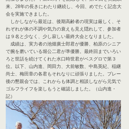
来、28年の長きにわたり継続し、今回、めでたく記念大
会を実施できました。
しかしながら最近は、後期高齢者の現実は厳しく、そ
れぞれが体の不調や気力の衰えも見え隠れして、参加者
は９名と少なく、少し寂しい最終大会となりました。
成績は、実力者の池畑廣士郎君が優勝、柏原のシニア
で腕を磨いている堀公二君が準優勝。最終回までいろい
ろと世話を続けてくれた水口時世君がベスグロで第３
位。以下、山内進、岡田力、大前敏数、中島英紀、稲継
尚士、梅田章の各君もそれなりに頑張りました。プレー
後の懇親会では、これからも体調と相談しながら元気で
ゴルフライフを楽しもうと確認しました。（山内進・
記）