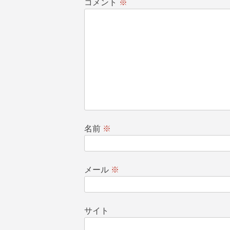
コメント
※
ー
シ
ョ
ン
名前
※
メール
※
サイト