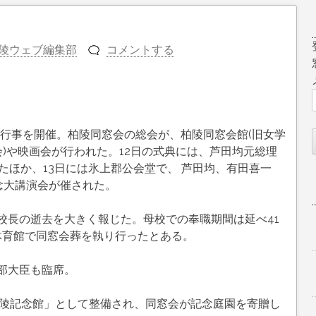
陵ウェブ編集部
コメントする
記念行事を開催。柏陵同窓会の総会が、柏陵同窓会館(旧女学
会)や映画会が行われた。12日の式典には、芦田均元総理
べたほか、13日には氷上郡公会堂で、 芦田均、有田喜一
記念大講演会が催された。
校長の逝去を大きく報じた。母校での奉職期間は延べ41
体育館で同窓会葬を執り行ったとある。
部大臣も臨席。
相陵記念館」として整備され、同窓会が記念庭園を寄贈し