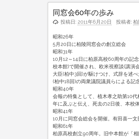
同窓会60年の歩み
投稿日:
2011年6月20日
投稿者:
柏
昭和26年
5月20日に柏陵同窓会の創立総会
昭和31年
10月12～14日に柏原高校60周年の
校本館)で開催され、欧米視察談(講演
大臣(柏中3回)が駆けつけ、式辞を述
(柏中18回)の両衆議院議員らによる
昭和40年
会報の特集として、植木孝之助第10代
年に及ぶと伝え、死去の2日後、本校
昭和41年
10月に同窓会総会を開催。有田喜一文
昭和61年
柏原高校創立90周年。旧中本館が「