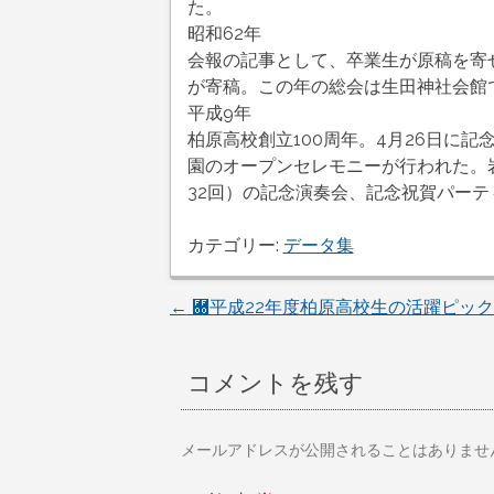
た。
昭和62年
会報の記事として、卒業生が原稿を寄せ
が寄稿。この年の総会は生田神社会館
平成9年
柏原高校創立100周年。4月26日に
園のオープンセレモニーが行われた。
32回）の記念演奏会、記念祝賀パー
カテゴリー:
データ集
投
←
＀︀平成22年度柏原高校生の活躍ピッ
稿
コメントを残す
ナ
ビ
メールアドレスが公開されることはありませ
ゲ