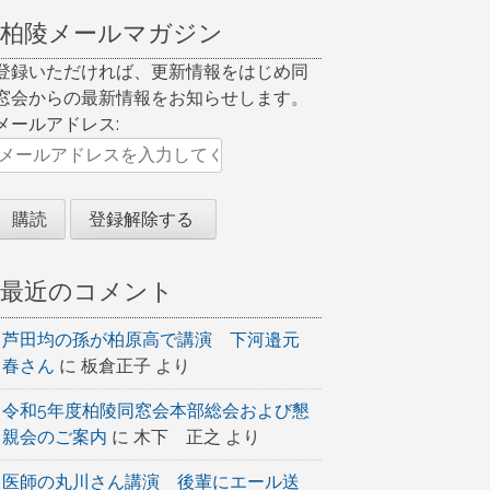
柏陵メールマガジン
登録いただければ、更新情報をはじめ同
窓会からの最新情報をお知らせします。
メールアドレス:
最近のコメント
芦田均の孫が柏原高で講演 下河邉元
春さん
に
板倉正子
より
令和5年度柏陵同窓会本部総会および懇
親会のご案内
に
木下 正之
より
医師の丸川さん講演 後輩にエール送