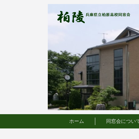
コ
ン
テ
ン
ツ
へ
ス
キ
ッ
プ
ホーム
同窓会につい