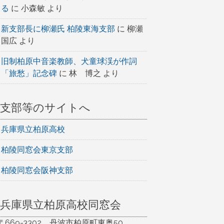
る
に
小森敏
より
新支部長に柳瀬氏 柏陵東海支部
に
柳瀬
国広
より
旧制柏原中音楽教師、犬童球渓が作詞
「旅愁」記念碑
に
林 博之
より
支部等のサイトへ
兵庫県立柏原高校
柏陵同窓会東京支部
柏陵同窓会阪神支部
兵庫県立柏原高校同窓会
〒669-3302 丹波市柏原町東奥50