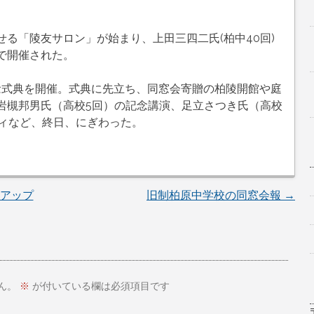
る「陵友サロン」が始まり、上田三四二氏(柏中40回)
で開催された。
記念式典を開催。式典に先立ち、同窓会寄贈の柏陵開館や庭
岩槻邦男氏（高校5回）の記念講演、足立さつき氏（高校
ティなど、終日、にぎわった。
クアップ
旧制柏原中学校の同窓会報
→
ん。
※
が付いている欄は必須項目です