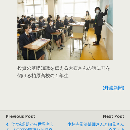
投資の基礎知識を伝える大石さんの話に耳を
傾ける柏原高校の１年生
(丹波新聞)
Previous Post
Next Post
「地域課題から世界考え
少林寺拳法部畑さんと細見さん
る」LGBTQ問題など探究
全国へ