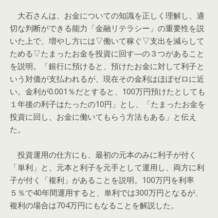
大石さんは、お金についての知識を正しく理解し、適
切な判断ができる能力「金融リテラシー」の重要性を説
いた上で、増やし方には▽働いて稼ぐ▽支出を減らして
ためる▽たまったお金を投資に回す―の３つがあること
を説明。「銀行に預けると、預けたお金に対して利子と
いう対価が支払われるが、現在その金利はほぼゼロに近
い。金利が0.001％だとすると、100万円預けたとしても
１年後の利子はたったの10円」とし、「たまったお金を
投資に回し、お金に働いてもらう方法もある」と伝え
た。
投資運用の仕方にも、最初の元本のみに利子が付く
「単利」と、元本と利子を元手として運用し、両方に利
子が付く「複利」があることを説明。100万円を利率
５％で40年間運用すると、単利では300万円となるが、
複利の場合は704万円にもなることを解説した。