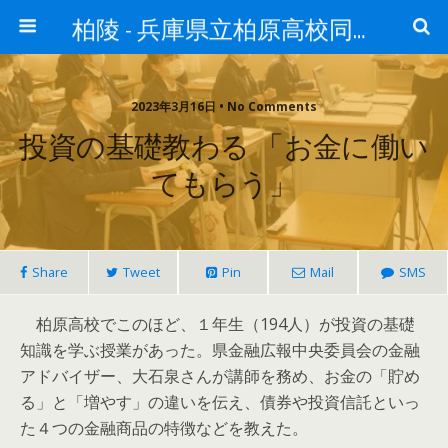
柏陵 - 兵庫県立柏原高校同窓会
2023年3月16日 • No Comments
投資の基礎教わる 「お金に働い
てもらう」
Share
Tweet
Pin
Mail
SMS
柏原高校でこのほど、１年生（194人）が投資の基礎
知識を学ぶ授業があった。県金融広報中央委員会の金融
アドバイザー、大石泉さんが講師を務め、お金の「貯め
る」と「増やす」の違いを伝え、債券や投資信託といっ
た４つの金融商品の特徴などを教えた。