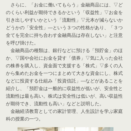
さらに、「お金に働いてもらう」金融商品には、▽ど
のくらい利益が期待できるかという「収益性」▽お金を
引き出しやすいかという「流動性」▽元本が減らないか
どうかの「安全性」―という３つの性格があり、「３つ
全てを完全に持ち合わす金融商品は存在しない」と注意
を呼び掛けた。
金融商品の種類は、銀行などに預ける「預貯金」のほ
か、▽国や会社にお金を貸す「債券」▽気に入った会社
の株券を購入し、資金面で支援する「株式」▽多くの人
から集めたお金を一つにまとめて大きな資金にし、株式
などに投資する仕組み「投資信託」―などがあることを
紹介し、「預貯金は一般的に収益性が低いが、安全性と
流動性は最も高い。株式は安全性は低いが、高い収益性
が期待でき、流動性も高い」などと説明した。
金融経済教育としての家計管理、人生設計を学ぶ家庭
科の授業の一つ。