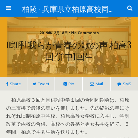
柏陵 - 兵庫県立柏原高校同窓会
2019年12月18日 • No Comments
嗚呼!!我らが青春の歌の声 柏高3
回 併中1回生
Share
Tweet
Pin
Mail
SMS
柏原高校３回と同併設中学１回の合同同期会は、柏原
の三友楼で最後の集いを催しました。先の終戦の年にそ
れぞれ旧制柏原中学校、柏原高等女学校に入学し、学制
改革で両校の合併、高校への昇格と男女共学を経て、６
年間、柏原で学園生活を送りました。