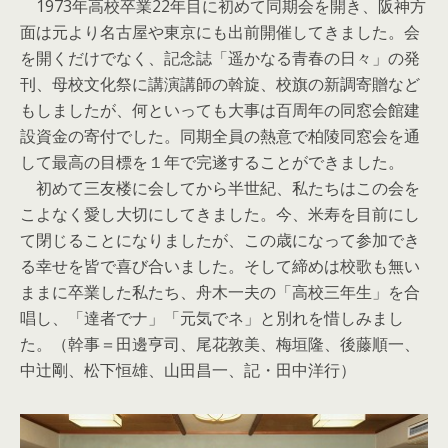
1973年高校卒業22年目に初めて同期会を開き、阪神方
面は元より名古屋や東京にも出前開催してきました。会
を開くだけでなく、記念誌「遥かなる青春の日々」の発
刊、母校文化祭に講演講師の斡旋、校旗の新調寄贈など
もしましたが、何といっても大事は百周年の同窓会館建
設資金の寄付でした。同期全員の熱意で柏陵同窓会を通
して最高の目標を１年で完遂することができました。
初めて三友楼に会してから半世紀、私たちはこの会を
こよなく愛し大切にしてきました。今、米寿を目前にし
て閉じることになりましたが、この歳になって参加でき
る幸せを皆で喜び合いました。そして締めは校歌も無い
ままに卒業した私たち、舟木一夫の「高校三年生」を合
唱し、「達者でナ」「元気でネ」と別れを惜しみまし
た。（幹事＝田邊亨司、尾花敦美、梅垣隆、後藤順一、
中辻剛、松下恒雄、山田昌一、記・田中洋行）