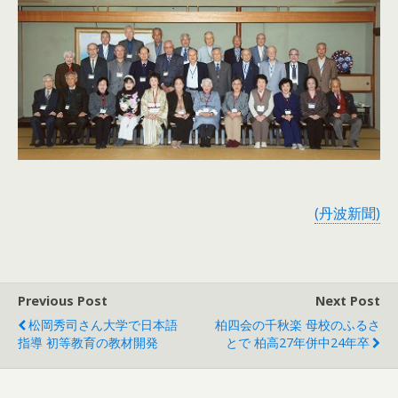
(丹波新聞)
Previous Post
Next Post
松岡秀司さん大学で日本語
柏四会の千秋楽 母校のふるさ
指導 初等教育の教材開発
とで 柏高27年併中24年卒