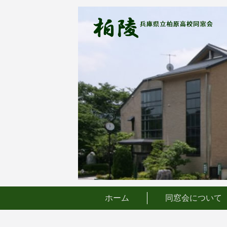
コ
ン
テ
ン
ツ
へ
ス
キ
ッ
プ
ホーム
同窓会について