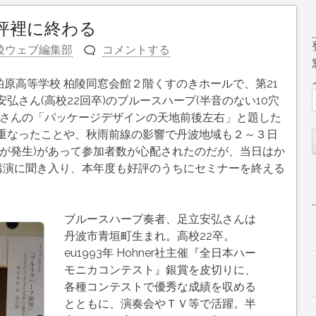
評裡に終わる
陵ウェブ編集部
コメントする
ら、柏原高等学校 柏陵同窓会館２階くすのきホールで、第21
さん(高校22回卒)のブルースハープ(半音のない10穴
明さんの「パッケージデザインの天地前後左右」と題した
重なったことや、秋雨前線の影響で丹波地域も２～３日
害が発生)があって参加者数が心配されたのだが、当日はか
と講演に聞き入り、本年度も好評のうちにセミナーを終える
ブルースハープ奏者、足立安弘さんは
丹波市青垣町生まれ。高校22卒。
eu1993年 Hohner社主催『全日本ハー
モニカコンテスト』銀賞を皮切りに、
各種コンテストで優秀な成績を収める
とともに、演奏会やＴＶ等で活躍。半