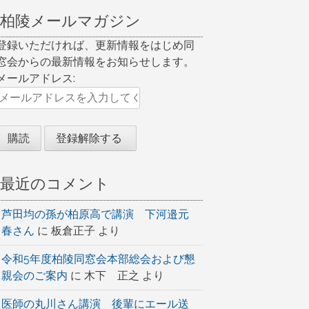
柏陵メールマガジン
登録いただければ、更新情報をはじめ同
窓会からの最新情報をお知らせします。
メールアドレス:
最近のコメント
芦田均の孫が柏原高で講演 下河邉元
春さん
に
板倉正子
より
令和5年度柏陵同窓会本部総会および懇
親会のご案内
に
木下 正之
より
医師の丸川さん講演 後輩にエール送