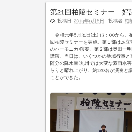
第21回柏陵セミナー 好
投稿日:
2019年9月6日
投稿者:
柏
令和元年8月31日(土) 13：00か
回柏陵セミナーを実施。第１部は足立安弘
のハーモニカ)演奏、第２部は奥田一
講演。当日は、いくつかの地域行事と
随分の降水量(九州では大変な豪雨水
らりと晴れ上がり、約120名が演奏
ことができた。