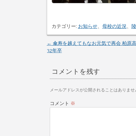
カテゴリー:
お知らせ
、
母校の近況
、
投
←
傘寿を越えてもなお元気で再会 柏原
32年卒
稿
ナ
コメントを残す
ビ
ゲ
メールアドレスが公開されることはありませ
ー
コメント
※
シ
ョ
ン