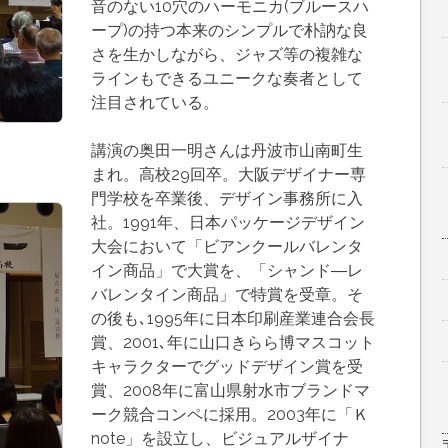
音のない10穴のハーモニカ(ブルースハ
ープ)の持つ本来のシンプルで朴訥な良
さを生かしながら、ジャズ等の複雑な
ラインもできるユニークな奏者として
注目されている。
講演の奥田一明さんは丹波市山南町生
まれ。高校29回卒。大阪デザイナー専
門学校を卒業後、デザイン事務所に入
社。1991年、日本パッケージデザイン
大会において「ビアンクールバレンタ
イン商品」で大賞を、「シャンド―レ
バレンタイン商品」で特賞を受章。そ
の後も､1995年に日本印刷産業連合会長
賞、2001､年に山口きらら博マスコット
キャラクターでグッドデザイン賞を受
賞、2008年に富山県射水市ブランドマ
ーク競合コンペに採用。2003年に「Ｋ
note」を設立し、ビジュアルザイナ