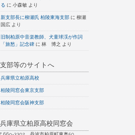
る
に
小森敏
より
新支部長に柳瀬氏 柏陵東海支部
に
柳瀬
国広
より
旧制柏原中音楽教師、犬童球渓が作詞
「旅愁」記念碑
に
林 博之
より
支部等のサイトへ
兵庫県立柏原高校
柏陵同窓会東京支部
柏陵同窓会阪神支部
兵庫県立柏原高校同窓会
〒669-3302 丹波市柏原町東奥50