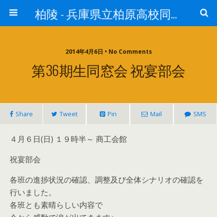
柏陵 - 兵庫県立柏原高校同窓会
2014年4月6日 • No Comments
第36期生同窓会 祝宴部会
Share
Tweet
Pin
Mail
SMS
４月６日(日) １９時半～ 商工会館
祝宴部会
各班の進捗状況の確認、調整及び全体シナリオの確認を
行いました。
各班とも素晴らしい内容で