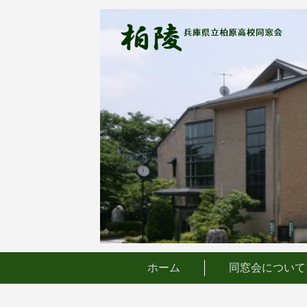
コ
ン
テ
ン
ツ
へ
ス
キ
ッ
プ
ホーム
同窓会について