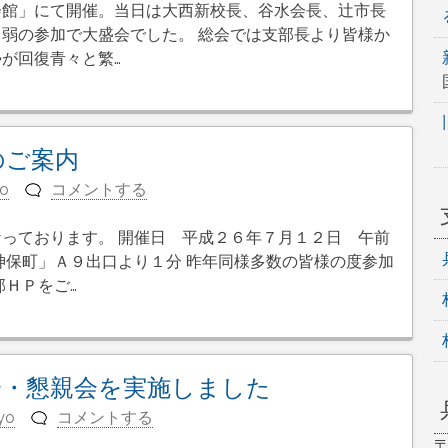
会館」にて開催。当日は大西新校長、谷水会長、辻市長
弱の参加で大盛会でした。 総会では支部長より皆様か
が回復青々と繁…
のご案内
yo
コメントする
っております。 開催日 平成２６年７月１２日 午前
神保町」Ａ９出口より１分 昨年同様多数の皆様の度参加
部ＨＰをご…
会・懇親会を実施しました
yo
コメントする
〒