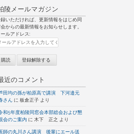
柏陵メールマガジン
登録いただければ、更新情報をはじめ同
窓会からの最新情報をお知らせします。
メールアドレス:
最近のコメント
芦田均の孫が柏原高で講演 下河邉元
春さん
に
板倉正子
より
令和5年度柏陵同窓会本部総会および懇
親会のご案内
に
木下 正之
より
医師の丸川さん講演 後輩にエール送