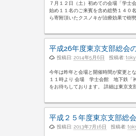
７月１２日（土）初めての会場「学士
始め１１名のご来賓を含め総勢１４０名
ら寄附頂いたクスノキが治療効果で樹勢
平成26年度東京支部総会
投稿日:
2014年5月6日
投稿者:
tok
今年は昨年と会場と開催時間が変更とな
１１時より 会場 学士会館 地下鉄「
をお待ちしております。 詳細は東京支
平成２５年度東京支部総
投稿日:
2013年7月16日
投稿者:
tok