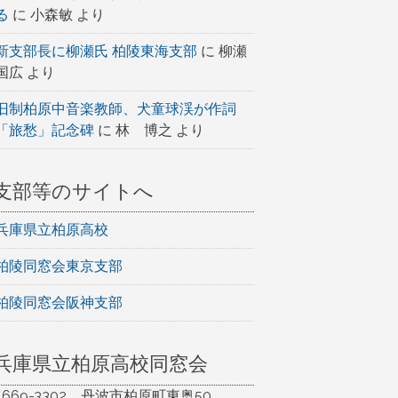
る
に
小森敏
より
新支部長に柳瀬氏 柏陵東海支部
に
柳瀬
国広
より
旧制柏原中音楽教師、犬童球渓が作詞
「旅愁」記念碑
に
林 博之
より
支部等のサイトへ
兵庫県立柏原高校
柏陵同窓会東京支部
柏陵同窓会阪神支部
兵庫県立柏原高校同窓会
669-3302 丹波市柏原町東奥50