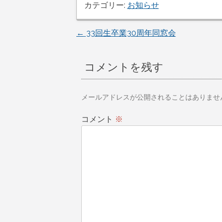
カテゴリー:
お知らせ
投
←
33回生卒業30周年同窓会
稿
コメントを残す
ナ
ビ
メールアドレスが公開されることはありませ
ゲ
コメント
※
ー
シ
ョ
ン