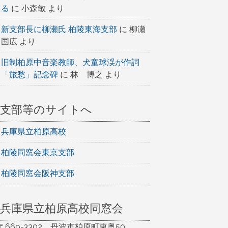
る
に
小森敏
より
新支部長に柳瀬氏 柏陵東海支部
に
柳瀬
国広
より
旧制柏原中音楽教師、犬童球渓が作詞
「旅愁」記念碑
に
林 博之
より
支部等のサイトへ
兵庫県立柏原高校
柏陵同窓会東京支部
柏陵同窓会阪神支部
兵庫県立柏原高校同窓会
〒669-3302 丹波市柏原町東奥50