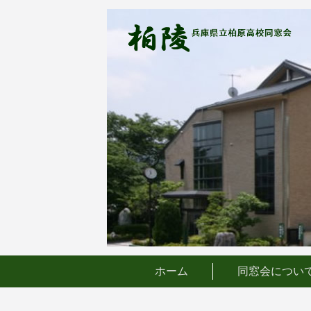
コ
ン
テ
ン
ツ
へ
ス
キ
ッ
プ
ホーム
同窓会につい