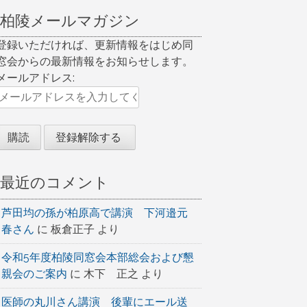
柏陵メールマガジン
登録いただければ、更新情報をはじめ同
窓会からの最新情報をお知らせします。
メールアドレス:
最近のコメント
芦田均の孫が柏原高で講演 下河邉元
春さん
に
板倉正子
より
令和5年度柏陵同窓会本部総会および懇
親会のご案内
に
木下 正之
より
医師の丸川さん講演 後輩にエール送