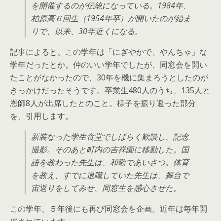
を開催するのが伝統になっている。1984年、
柏原高６回生（1954年卒）が開いたのが始ま
りで、以来、30年近くになる。
記事によると、この学年は「にぎやかで、やんちゃ」な
学年だったとか。仲のいい学年でしたが、同窓会を開い
たことがなかったので、30年を機に集まろうとしたのが
きっかけだったそうです。卒業生480人のうち、135人と
恩師8人が出席したとのこと。様子を振り返った部分
を、引用します。
新装なった学生食堂でしばらく歓談し、記念
撮影。そのあと町内の吉祥園に移動した。国
語を教わった先生は、和歌であいさつ。体育
を教え、すでに退職していた先生は、舞台で
宙返りをしてみせ、同窓生を感心させた。
この学年、５年後にも再び同窓会を企画。近年は毎年開