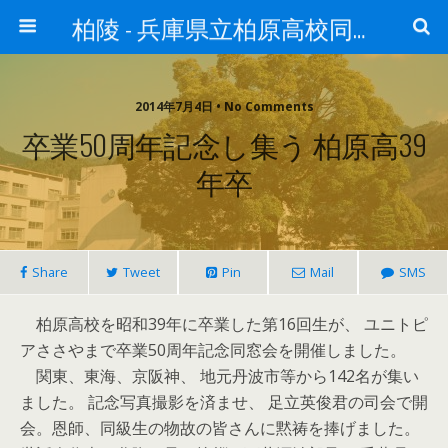
柏陵 - 兵庫県立柏原高校同窓会
2014年7月4日 • No Comments
卒業50周年記念し集う 柏原高39
年卒
Share
Tweet
Pin
Mail
SMS
柏原高校を昭和39年に卒業した第16回生が、 ユニトピ
アささやまで卒業50周年記念同窓会を開催しました。
関東、東海、京阪神、 地元丹波市等から142名が集い
ました。 記念写真撮影を済ませ、 足立英俊君の司会で開
会。恩師、同級生の物故の皆さんに黙祷を捧げました。