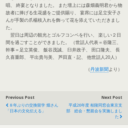
唱、 終宴となりました。 また壇上には森畑義明君から物
故者に捧げる生花盛をご提供賜り、 宴席には足立安子さ
んが手製の爪楊枝入れを飾って花を添えていただきまし
た。
翌日は周辺の観光とゴルフコンペを行い、 楽しい２日
間を過ごすことができました。 （世話人代表＝谷隆三、
幹事＝足立英俊、 飯谷茂誠、 臼井政子、 田口隆夫、 長
久喜重郎、 平出貴与美、 芦田直・記、 他世話人20人）
（
丹波新聞
より）
Previous Post
Next Post
８年ぶりの交換留学 畑さん
平成26年度 柏陵同窓会東京支
「日本の文化伝える」
部 総会・懇親会を実施しまし
た