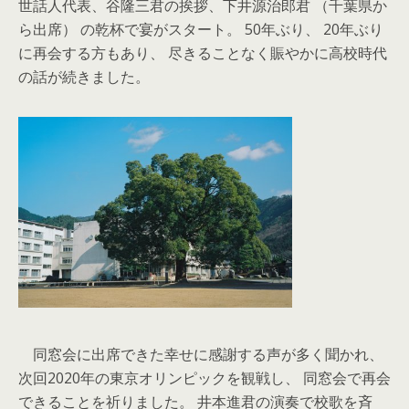
世話人代表、谷隆三君の挨拶、下井源治郎君 （千葉県か
ら出席） の乾杯で宴がスタート。 50年ぶり、 20年ぶり
に再会する方もあり、 尽きることなく賑やかに高校時代
の話が続きました。
同窓会に出席できた幸せに感謝する声が多く聞かれ、
次回2020年の東京オリンピックを観戦し、 同窓会で再会
できることを祈りました。 井本進君の演奏で校歌を斉