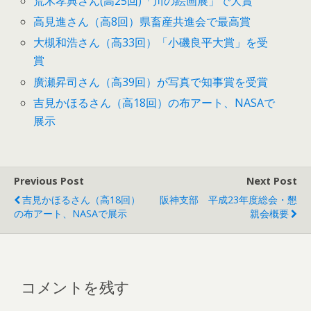
荒木孝典さん(高25回)「川の絵画展」で大賞
高見進さん（高8回）県畜産共進会で最高賞
大槻和浩さん（高33回）「小磯良平大賞」を受
賞
廣瀬昇司さん（高39回）が写真で知事賞を受賞
吉見かほるさん（高18回）の布アート、NASAで
展示
Previous Post
Next Post
吉見かほるさん（高18回）
阪神支部 平成23年度総会・懇
の布アート、NASAで展示
親会概要
コメントを残す