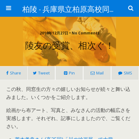
柏陵 - 兵庫県立柏原高校同窓会
2010年12月27日 • No Comments
陵友の受賞、相次ぐ！
Share
Tweet
Pin
Mail
SMS
この秋、同窓生の方々の嬉しいお知らせが続々と舞い込
みました。いくつかをご紹介します。
絵画から布アート、写真と、みなさんの活動の幅広さを
実感します。それぞれ、記事にしましたので、ご覧くだ
さい。